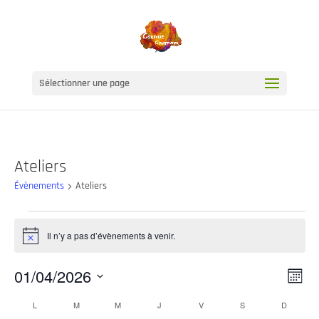
Sélectionner une page
Ateliers
Évènements
Ateliers
Évènements
Il n’y a pas d’évènements à venir.
Notice
Na
Na
01/04/2026
Mois
de
pa
Sélectionnez
Calendrier
L
LUNDI
M
MARDI
M
MERCREDI
J
JEUDI
V
VENDREDI
S
SAMEDI
D
DIMANC
vu
une