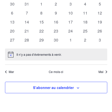
co
0
0
0
0
0
0
0
de
30
31
1
2
3
4
5
date.
Év
évènements
évènements
évènements
évènements
évènements
évènements
évènem
0
0
0
0
0
0
0
Évènements
6
7
8
9
10
11
12
évènements
évènements
évènements
évènements
évènements
évènements
évènem
0
0
0
0
0
0
0
13
14
15
16
17
18
19
évènements
évènements
évènements
évènements
évènements
évènements
évènem
0
0
0
0
0
0
0
20
21
22
23
24
25
26
évènements
évènements
évènements
évènements
évènements
évènements
évènem
0
0
0
0
0
0
0
27
28
29
30
1
2
3
évènements
évènements
évènements
évènements
évènements
évènements
évènem
Il n’y a pas d’évènements à venir.
Notice
Mar
Ce mois-ci
Mai
S’abonner au calendrier