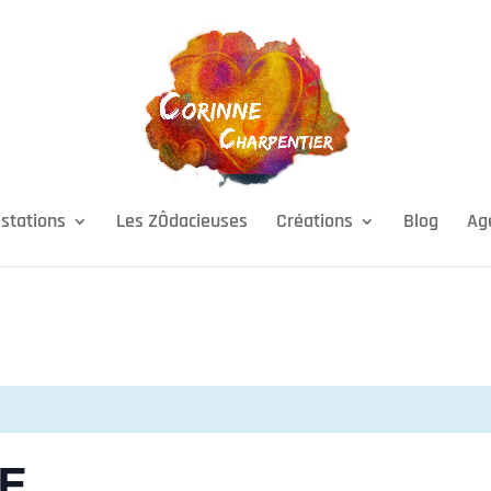
stations
Les ZÔdacieuses
Créations
Blog
Ag
E